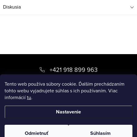
Diskusia
Z
á
+421 918 899 963
p
kvety
@
luxory.sk
Tento web používa súbory cookie. Ďalším prechádzaním
ä
tohto webu vyjadrujete súhlas s ich používaním. Viac
informácií
tu
.
t
BLOG LUXORY
i
Nastavenie
e
Copyright 2026
LUXORY.SK
. Všetky práva vyhradené.
Odmietnuť
Súhlasím