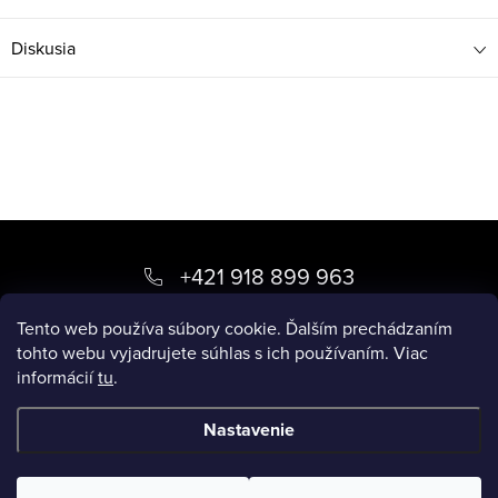
Diskusia
Z
á
+421 918 899 963
p
kvety
@
luxory.sk
Tento web používa súbory cookie. Ďalším prechádzaním
ä
tohto webu vyjadrujete súhlas s ich používaním. Viac
informácií
tu
.
t
BLOG LUXORY
i
Nastavenie
e
Copyright 2026
LUXORY.SK
. Všetky práva vyhradené.