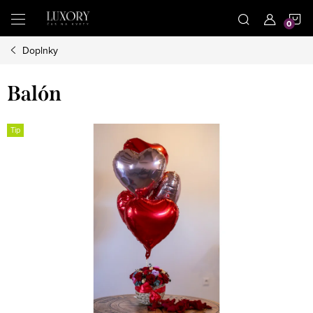
Prejsť
N
na
obsah
Doplnky
K
Balón
Tip