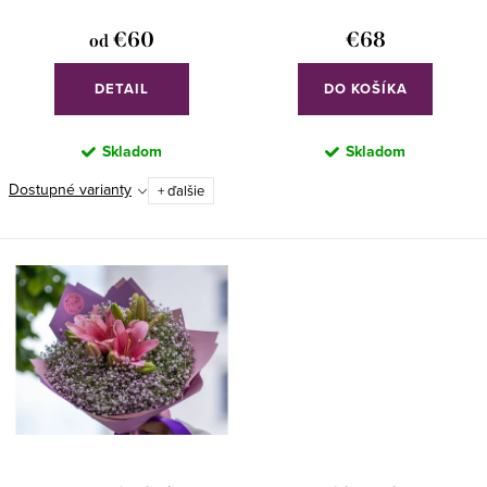
o
k
€60
€68
od
v
t
o
DETAIL
DO KOŠÍKA
v
Skladom
Skladom
Dostupné varianty
+ ďalšie