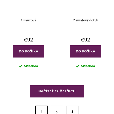
Oranžová
Zamatový dotyk
€92
€92
DO KOŠÍKA
DO KOŠÍKA
Skladom
Skladom
O
NAČÍTAŤ 12 ĎALŠÍCH
v
l
á
S
1
3