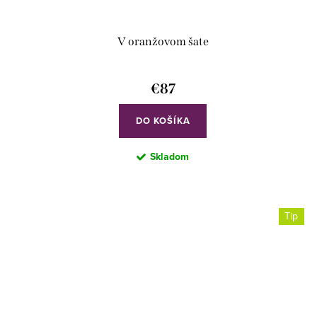
V oranžovom šate
€87
DO KOŠÍKA
Skladom
Tip