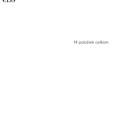
€159
14
položiek celkom