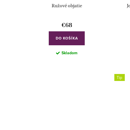
u
r
Ružové objatie
J
k
o
t
d
€68
o
u
DO KOŠÍKA
v
k
Skladom
t
o
Tip
v