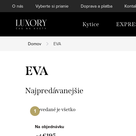
Prejsť
O nás
Vyberte si prianie
Doprava a platba
Konta
na
obsah
Kytice
EXPRE
Domov
EVA
EVA
Najpredávanejšie
Povedané je všetko
Na objednávku
€195