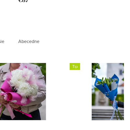
€87
ie
Abecedne
Tip