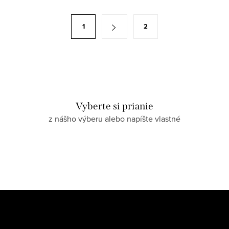
1
2
Vyberte si prianie
z nášho výberu alebo napíšte vlastné