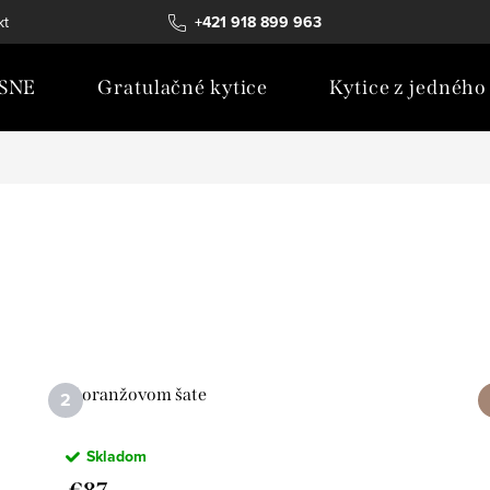
kt
+421 918 899 963
SNE
Gratulačné kytice
Kytice z jedného
V oranžovom šate
Skladom