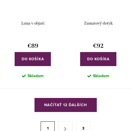
Luna v objatí
Zamatový dotyk
€89
€92
DO KOŠÍKA
DO KOŠÍKA
Skladom
Skladom
O
NAČÍTAŤ 12 ĎALŠÍCH
v
l
á
S
1
3