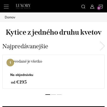
Prejsť
N
na
obsah
Domov
K
Kytice z jedného druhu kvetov
Najpredávanejšie
Povedané je všetko
Na objednávku
€195
od