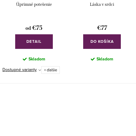
Úprimné potešenie
Láska v srdci
€75
€77
od
DETAIL
DO KOŠÍKA
Skladom
Skladom
Dostupné varianty
+ ďalšie