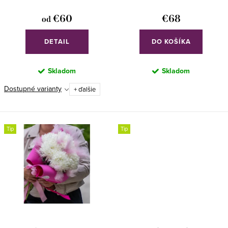
o
k
€60
€68
od
v
t
o
DETAIL
DO KOŠÍKA
v
Skladom
Skladom
Dostupné varianty
+ ďalšie
Tip
Tip