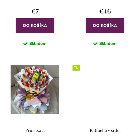
o
k
€7
€46
v
t
o
DO KOŠÍKA
DO KOŠÍKA
v
Skladom
Skladom
Tip
Princezná
Raffaello v srdci