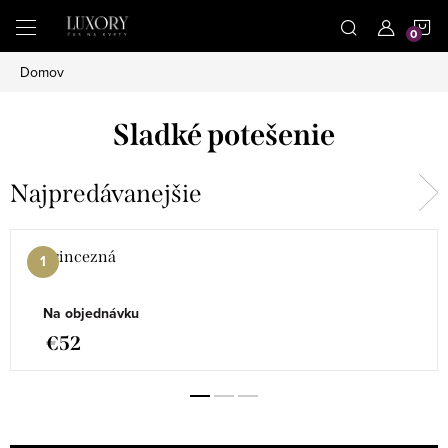
Prejsť
N
na
obsah
Domov
K
Sladké potešenie
Najpredávanejšie
Princezná
Na objednávku
€52