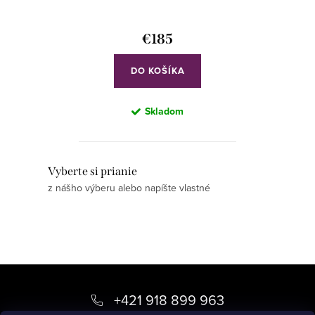
€185
DO KOŠÍKA
Skladom
O
Vyberte si prianie
z nášho výberu alebo napíšte vlastné
v
l
á
d
a
Z
c
á
+421 918 899 963
i