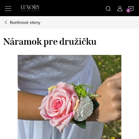
Prejsť
N
na
obsah
Kvetinové steny
K
Náramok pre družičku