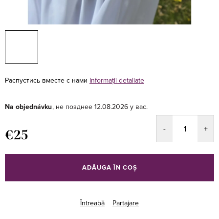
Распустись вместе с нами
Informaţii detaliate
Na objednávku
12.08.2026
€25
Evaluare
preţ:
ADĂUGA ÎN COŞ
Întreabă
Partajare