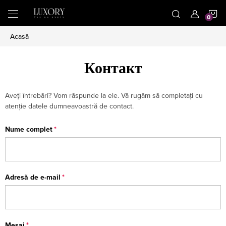
Treci
C
la
conținut
Acasă
D
Контакт
C
Aveţi întrebări? Vom răspunde la ele. Vă rugăm să completaţi cu
atenţie datele dumneavoastră de contact.
Nume complet
Adresă de e-mail
Mesaj