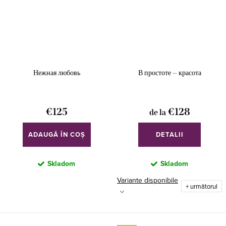
Нежная любовь
В простоте — красота
€125
€128
de la
ADAUGĂ ÎN COŞ
DETALII
Skladom
Skladom
Variante disponibile
+ următorul