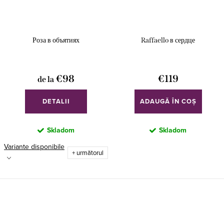
Роза в объятиях
Raffaello в сердце
€98
€119
de la
DETALII
ADAUGĂ ÎN COŞ
Skladom
Skladom
Variante disponibile
+ următorul