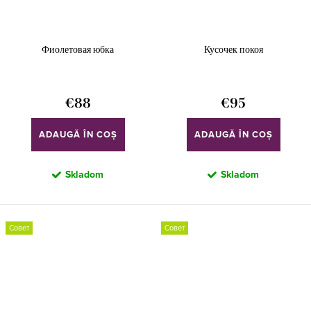
Фиолетовая юбка
Кусочек покоя
€88
€95
ADAUGĂ ÎN COŞ
ADAUGĂ ÎN COŞ
Skladom
Skladom
Совет
Совет