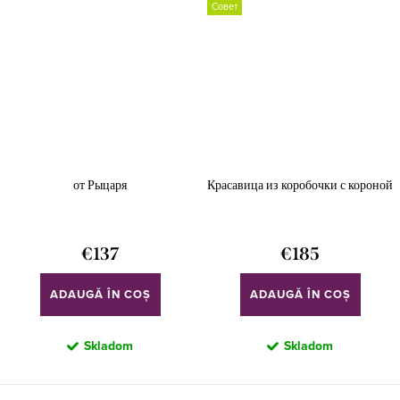
Совет
от Рыцаря
Красавица из коробочки с короной
€137
€185
ADAUGĂ ÎN COŞ
ADAUGĂ ÎN COŞ
Skladom
Skladom