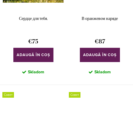
Сердце для тебя.
В оранжевом наряде
€75
€87
ADAUGĂ ÎN COŞ
ADAUGĂ ÎN COŞ
Skladom
Skladom
Совет
Совет