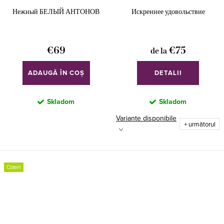
Нежный БЕЛЫЙ АНТОНОВ
Искреннее удовольствие
€69
€75
de la
ADAUGĂ ÎN COŞ
DETALII
Skladom
Skladom
Variante disponibile
+ următorul
Совет