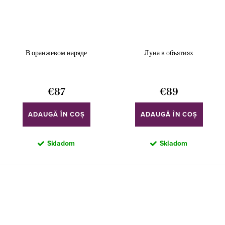
В оранжевом наряде
Луна в объятиях
€87
€89
ADAUGĂ ÎN COŞ
ADAUGĂ ÎN COŞ
Skladom
Skladom