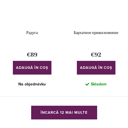
Радуга
Бархатное прикосновение
€89
€92
ADAUGĂ ÎN COŞ
ADAUGĂ ÎN COŞ
Na objednávku
Skladom
C
ÎNCARCĂ 12 MAI MULTE
o
n