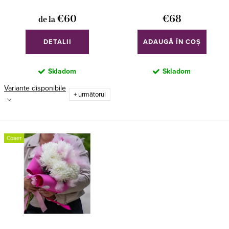
o
€60
€68
de la
d
u
DETALII
ADAUGĂ ÎN COŞ
s
Skladom
Skladom
u
Variante disponibile
l
+ următorul
u
i
Совет