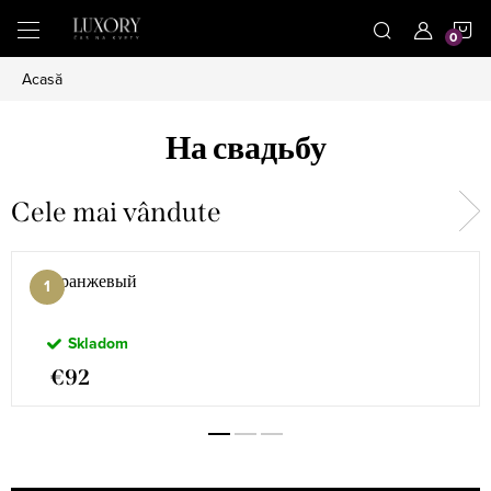
Treci
C
la
conținut
Acasă
D
На свадьбу
C
Cele mai vândute
Oранжевый
Skladom
€92