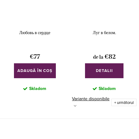
Любовь в сердце
Луг в белом.
€77
€82
de la
ADAUGĂ ÎN COŞ
DETALII
Skladom
Skladom
Variante disponibile
+ următorul