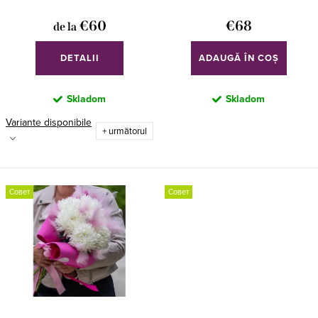
o
€60
€68
de la
d
u
DETALII
ADAUGĂ ÎN COŞ
s
Skladom
Skladom
u
Variante disponibile
l
+ următorul
u
i
Совет
Совет