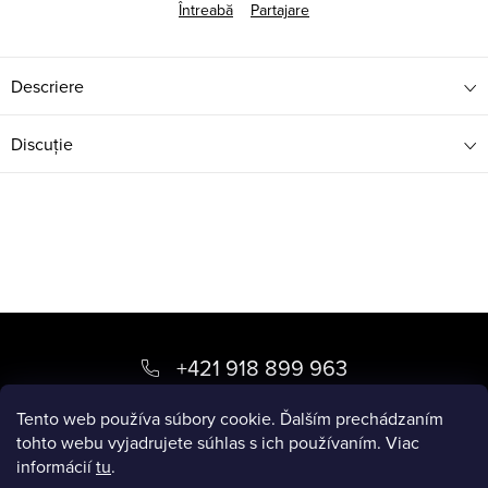
Întreabă
Partajare
Descriere
Discuţie
S
u
+421 918 899 963
b
kvety
@
luxory.sk
Tento web používa súbory cookie. Ďalším prechádzaním
s
tohto webu vyjadrujete súhlas s ich používaním. Viac
informácií
tu
.
o