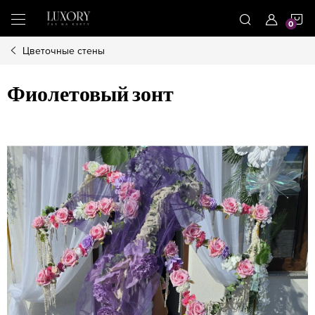
Treci
C
la
conținut
Цветочные стены
D
Фиолетовый зонт
C