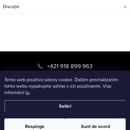
Discuţie
S
u
+421 918 899 963
b
kvety
@
luxory.sk
Tento web používa súbory cookie. Ďalším prechádzaním
s
tohto webu vyjadrujete súhlas s ich používaním. Viac
informácií
tu
.
o
BLOG LUXORY
l
Setări
Drepturi de autor 2026
LUXORY.SK
. Toate drepturile rezervate.
Respinge
Sunt de acord