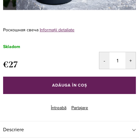
Роскошная свеча
Informaţii detaliate
Skladom
€27
Evaluare
preţ:
ADĂUGA ÎN COŞ
Întreabă
Partajare
Descriere