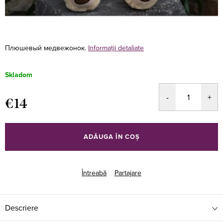
Плюшевый медвежонок.
Informaţii detaliate
Skladom
€14
Evaluare
preţ:
ADĂUGA ÎN COŞ
Întreabă
Partajare
Descriere