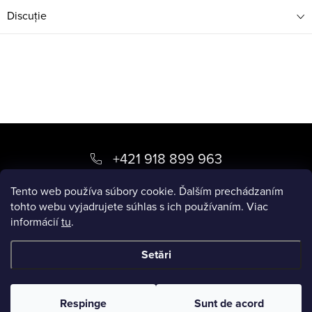
Discuţie
S
u
+421 918 899 963
b
kvety
@
luxory.sk
Tento web používa súbory cookie. Ďalším prechádzaním
s
tohto webu vyjadrujete súhlas s ich používaním. Viac
informácií
tu
.
o
BLOG LUXORY
l
Setări
Drepturi de autor 2026
LUXORY.SK
. Toate drepturile rezervate.
Respinge
Sunt de acord