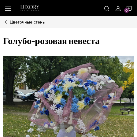
Treci
C
la
conținut
Цветочные стены
D
Голубо-розовая невеста
C