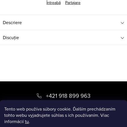
Întreabă
Partajare
Descriere
Discuţie
S
u
+421 918 899 963
b
kvety
@
luxory.sk
Tento web používa súbory cookie. Ďalším prechádzaním
s
tohto webu vyjadrujete súhlas s ich používaním. Viac
informácií
tu
.
o