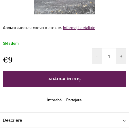
Ароматическая свеча в стекле.
Informaţii detaliate
Skladom
€9
Evaluare
preţ:
ADĂUGA ÎN COŞ
Întreabă
Partajare
Descriere