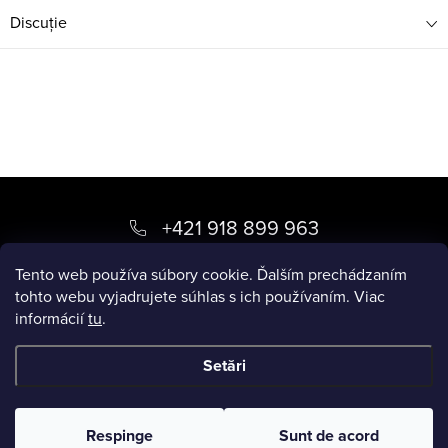
Discuţie
S
u
+421 918 899 963
b
kvety
@
luxory.sk
Tento web používa súbory cookie. Ďalším prechádzaním
s
tohto webu vyjadrujete súhlas s ich používaním. Viac
informácií
tu
.
o
BLOG LUXORY
l
Setări
Drepturi de autor 2026
LUXORY.SK
. Toate drepturile rezervate.
Respinge
Sunt de acord