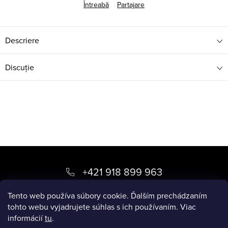
Întreabă
Partajare
Descriere
Discuţie
S
u
+421 918 899 963
b
kvety
@
luxory.sk
Tento web používa súbory cookie. Ďalším prechádzaním
s
tohto webu vyjadrujete súhlas s ich používaním. Viac
informácií
tu
.
o