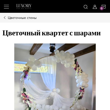
Treci
C
la
conținut
Цветочные стены
D
Цветочный квартет с шарами
C