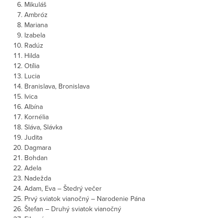
Mikuláš
Ambróz
Mariana
Izabela
Radúz
Hilda
Otília
Lucia
Branislava, Bronislava
Ivica
Albína
Kornélia
Sláva, Slávka
Judita
Dagmara
Bohdan
Adela
Nadežda
Adam, Eva – Štedrý večer
Prvý sviatok vianočný – Narodenie Pána
Štefan – Druhý sviatok vianočný