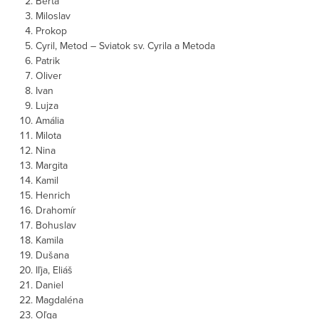
Berta
Miloslav
Prokop
Cyril, Metod – Sviatok sv. Cyrila a Metoda
Patrik
Oliver
Ivan
Lujza
Amália
Milota
Nina
Margita
Kamil
Henrich
Drahomír
Bohuslav
Kamila
Dušana
Iľja, Eliáš
Daniel
Magdaléna
Oľga