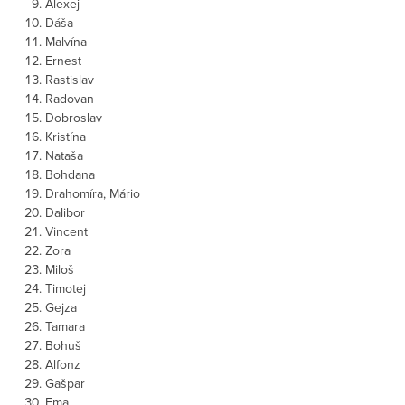
Alexej
Dáša
Malvína
Ernest
Rastislav
Radovan
Dobroslav
Kristína
Nataša
Bohdana
Drahomíra, Mário
Dalibor
Vincent
Zora
Miloš
Timotej
Gejza
Tamara
Bohuš
Alfonz
Gašpar
Ema