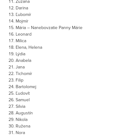
Zuzana
Darina
Ľubomír
Mojmír
Mária – Nanebovzatie Panny Márie
Leonard
Milica
Elena, Helena
Lýdia
Anabela
Jana
Tichomír
Filip
Bartolomej
Ľudovít
Samuel
Silvia
Augustín
Nikola
Ružena
Nora