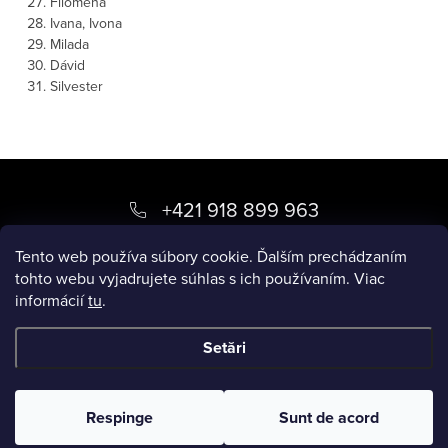
Filoména
Ivana, Ivona
Milada
Dávid
Silvester
S
u
+421 918 899 963
b
kvety
@
luxory.sk
Tento web používa súbory cookie. Ďalším prechádzaním
s
tohto webu vyjadrujete súhlas s ich používaním. Viac
informácií
tu
.
o
BLOG LUXORY
l
Setări
Drepturi de autor 2026
LUXORY.SK
. Toate drepturile rezervate.
Respinge
Sunt de acord
Creat de Shoptet