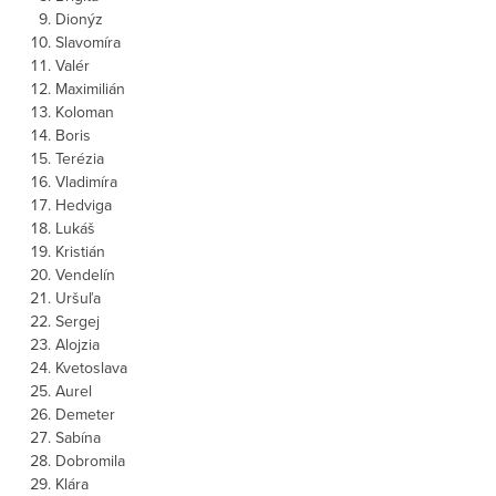
Dionýz
Slavomíra
Valér
Maximilián
Koloman
Boris
Terézia
Vladimíra
Hedviga
Lukáš
Kristián
Vendelín
Uršuľa
Sergej
Alojzia
Kvetoslava
Aurel
Demeter
Sabína
Dobromila
Klára