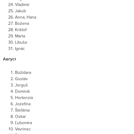
Vladimír
Jakub
Anna, Hana
Božena
Krištof
Marta
Libuša
Ignác
Август
Božidara
Gustáv
Jerguš
Dominik
Hortenzia
Jozefína
Štefánia
Oskar
Ľubomíra
Vavrinec