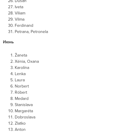
Dušan
Iveta
Viliam
Vilma
Ferdinand
Petrana, Petronela
Июнь
Žaneta
Xénia, Oxana
Karolína
Lenka
Laura
Norbert
Róbert
Medard
Stanislava
Margaréta
Dobroslava
Zlatko
Anton