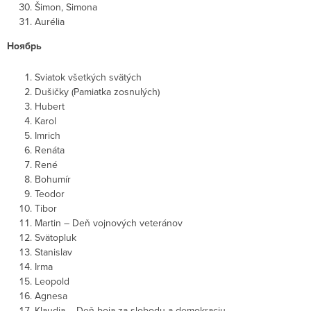
Šimon, Simona
Aurélia
Ноябрь
Sviatok všetkých svätých
Dušičky (Pamiatka zosnulých)
Hubert
Karol
Imrich
Renáta
René
Bohumír
Teodor
Tibor
Martin – Deň vojnových veteránov
Svätopluk
Stanislav
Irma
Leopold
Agnesa
Klaudia – Deň boja za slobodu a demokraciu