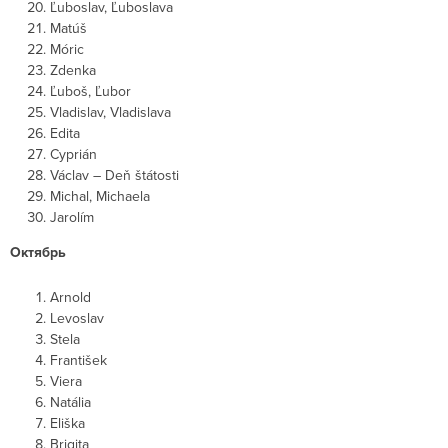
Ľuboslav, Ľuboslava
Matúš
Móric
Zdenka
Ľuboš, Ľubor
Vladislav, Vladislava
Edita
Cyprián
Václav – Deň štátosti
Michal, Michaela
Jarolím
Октябрь
Arnold
Levoslav
Stela
František
Viera
Natália
Eliška
Brigita