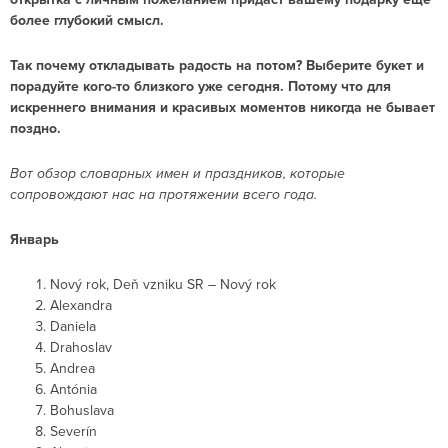
более глубокий смысл.
Так почему откладывать радость на потом? Выберите букет и
порадуйте кого-то близкого уже сегодня.
Потому что для
искреннего внимания и красивых моментов никогда не бывает
поздно.
Вот обзор словарных имен и праздников, которые
сопровождают нас на протяжении всего года.
Январь
Nový rok, Deň vzniku SR – Nový rok
Alexandra
Daniela
Drahoslav
Andrea
Antónia
Bohuslava
Severín