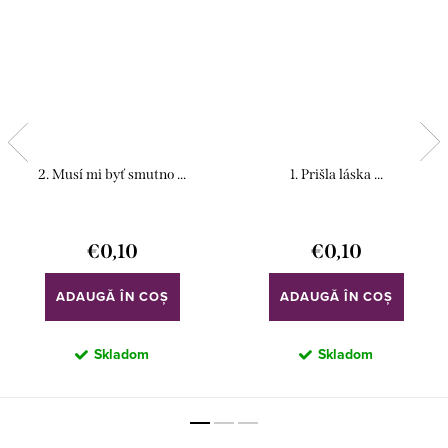
2. Musí mi byť smutno ...
1. Prišla láska ...
€0,10
€0,10
ADAUGĂ ÎN COŞ
ADAUGĂ ÎN COŞ
Skladom
Skladom