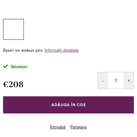
Букет из живых роз.
Informaţii detaliate
Skladom
€208
Evaluare
preţ:
ADĂUGA ÎN COŞ
Întreabă
Partajare