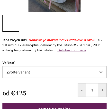
Kôš živých ruží.
Donáška je možná iba v Bratislave a okolí!
S -
101 ruží, 10 x eukalyptus, dekoračný kôš, stuha
M -
201 ruží, 20 x
eukalyptus, dekoračný kôš, stuha
Detailné informácie
Veľkosť
od
€425
Jednotková
cena: