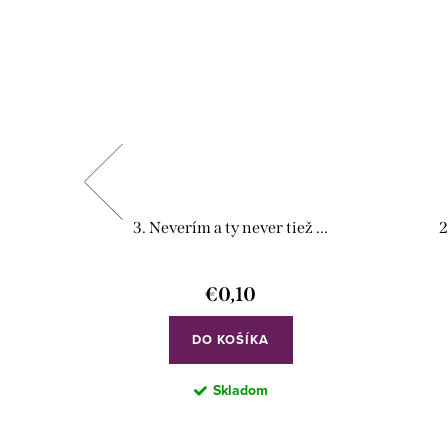
námky)
3. Neverím a ty never tiež ...
2
€0,10
DO KOŠÍKA
Skladom