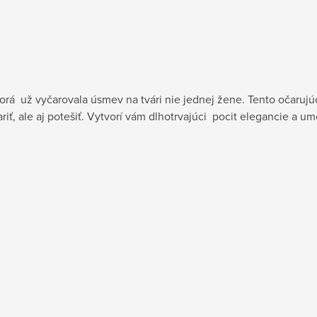
orá už vyčarovala úsmev na tvári nie jednej žene. Tento očarujú
riť, ale aj potešiť. Vytvorí vám dlhotrvajúci pocit elegancie a u