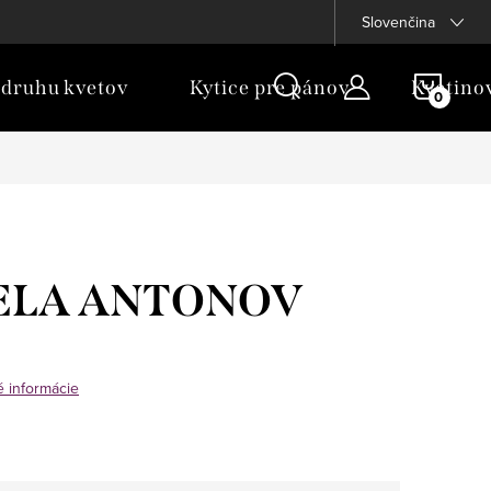
Slovenčina
NÁKU
 druhu kvetov
Kytice pre pánov
Kvetino
KOŠÍ
IELA ANTONOV
é informácie