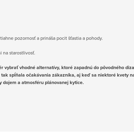
tiahne pozornosť a prináša pocit šťastia a pohody.
na starostlivosť.
 vybrať vhodné alternatívy, ktoré zapadnú do pôvodného dizajn
ca tak spĺňala očakávania zákazníka, aj keď sa niektoré kvety 
ny dojem a atmosféru plánovanej kytice.