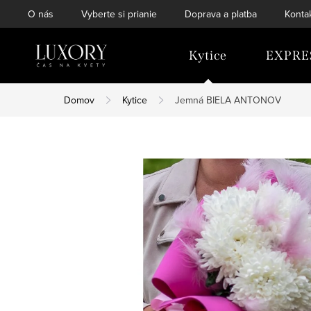
Prejsť
O nás
Vyberte si prianie
Doprava a platba
Konta
na
obsah
Kytice
EXPRE
Domov
Kytice
Jemná BIELA ANTONOV