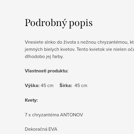
Podrobný popis
Vnesiete slnko do života s nežnou chryzantémou, kt
jemných bielych kvetov. Tento kvietok vie nielen oča
dlhodobo jej farby.
Vlastnosti produktu:
Výška:
45 cm
Šírka:
45 cm
Kvety:
7 x chryzantéma ANTONOV
Dekoračná EVA