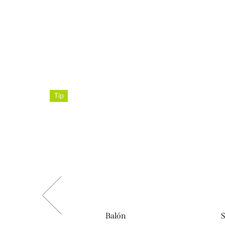
Tip
Balón
S