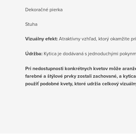
Dekoračné pierka
Stuha
Vizuálny efekt:
Atraktívny vzhľad, ktorý okamžite pri
Údržba:
Kytica je dodávaná s jednoduchými pokynmi 
Pri nedostupnosti konkrétnych kvetov môže aranžér
farebné a štýlové prvky zostali zachované, a kyti
použiť podobné kvety, ktoré udržia celkový vizuál