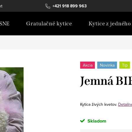
kt
+421 918 899 963
SNE
Gratulačné kytice
Kytice z jedného
Akcia
Novinka
Tip
Jemná B
Kytica živých kvetov.
Detailn
Skladom