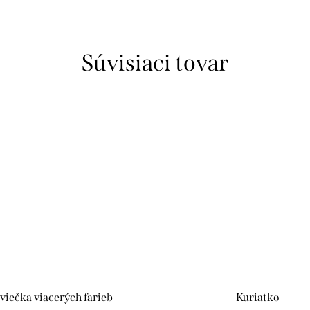
Súvisiaci tovar
viečka viacerých farieb
Kuriatko