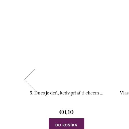
ež ...
5. Dnes je deň, kedy priať ti chcem ...
Vlas
€0,10
DO KOŠÍKA