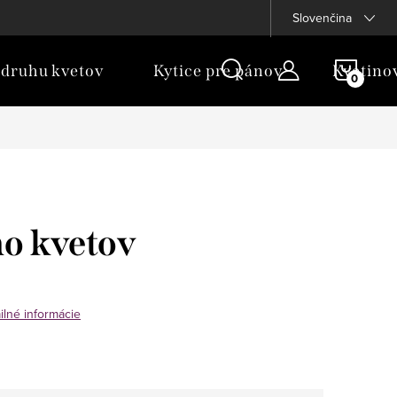
Slovenčina
NÁKU
 druhu kvetov
Kytice pre pánov
Kvetino
KOŠÍ
o kvetov
ilné informácie