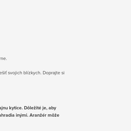
rne.
ešiť svojich blízkych. Doprajte si
nu kytice. Dôležité je, aby
nahradia inými. Aranžér môže