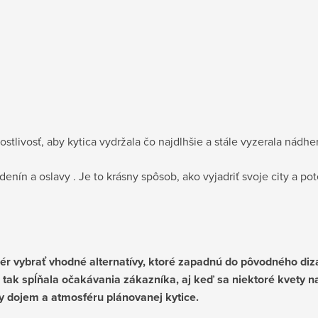
ivosť, aby kytica vydržala čo najdlhšie a stále vyzerala nádhe
denín a oslavy . Je to krásny spôsob, ako vyjadriť svoje city a pot
 vybrať vhodné alternatívy, ktoré zapadnú do pôvodného dizaj
ca tak spĺňala očakávania zákazníka, aj keď sa niektoré kvety 
ny dojem a atmosféru plánovanej kytice.