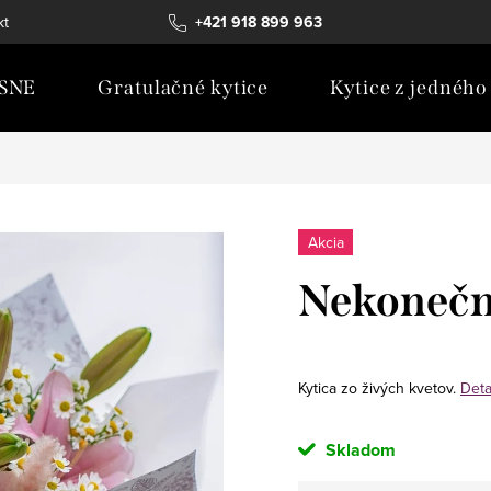
kt
+421 918 899 963
SNE
Gratulačné kytice
Kytice z jedného
Akcia
Nekonečn
Kytica zo živých kvetov.
Deta
Skladom