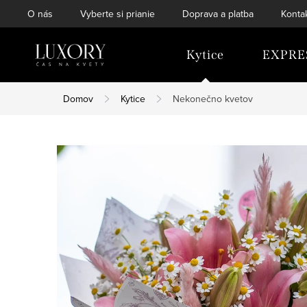
Prejsť
O nás
Vyberte si prianie
Doprava a platba
Konta
na
obsah
Kytice
EXPRE
Domov
Kytice
Nekonečno kvetov