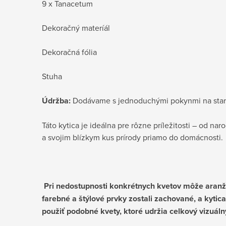
9 x Tanacetum
Dekoračný materíál
Dekoračná fólia
Stuha
Údržba:
Dodávame s jednoduchými pokynmi na starostl
Táto kytica je ideálna pre rôzne príležitosti – od naro
a svojim blízkym kus prírody priamo do domácnosti.
Pri nedostupnosti konkrétnych kvetov môže aranžér
farebné a štýlové prvky zostali zachované, a kyti
použiť podobné kvety, ktoré udržia celkový vizuál