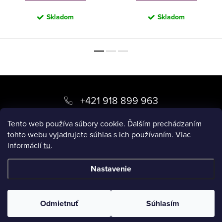
Skladom
Skladom
Z
á
+421 918 899 963
p
kvety
@
luxory.sk
Tento web používa súbory cookie. Ďalším prechádzaním
ä
tohto webu vyjadrujete súhlas s ich používaním. Viac
informácií
tu
.
t
BLOG LUXORY
i
Nastavenie
e
Copyright 2026
LUXORY.SK
. Všetky práva vyhradené.
Odmietnuť
Súhlasím
Vytvoril Shoptet