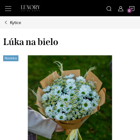
Prejsť
N
na
obsah
Kytice
K
Lúka na bielo
Novinka