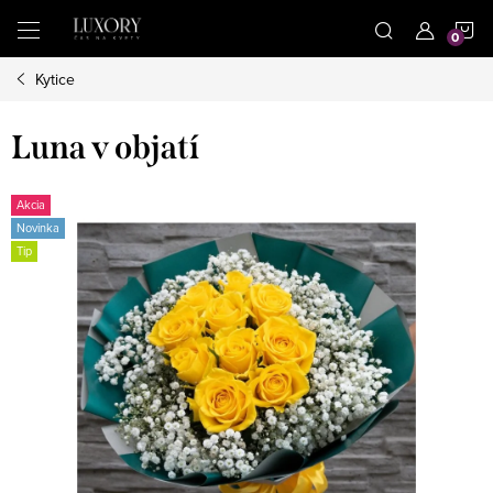
Prejsť
N
na
obsah
Kytice
K
Luna v objatí
Akcia
Novinka
Tip