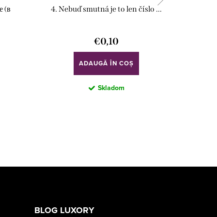
 (в
4. Nebuď smutná je to len číslo ...
3. N
€0,10
ADAUGĂ ÎN COŞ
Skladom
BLOG LUXORY