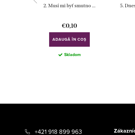
2. Musí mi byť smutno ...
5. Dnes
€0,10
ADAUGĂ ÎN COŞ
Skladom
S
u
b
Zákazníc
+421 918 899 963