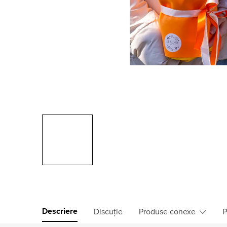
Descriere
Discuţie
Produse conexe
P