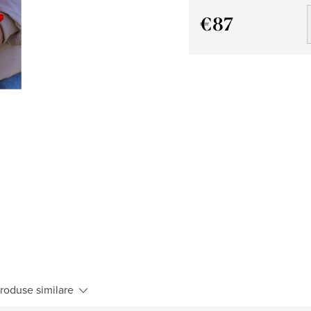
€87
Evaluare
preţ:
roduse similare