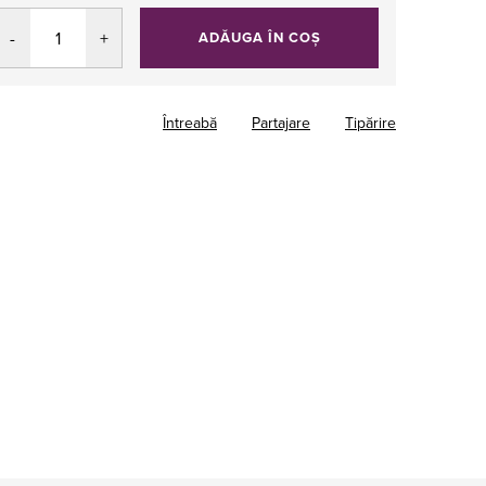
ADĂUGA ÎN COŞ
Întreabă
Partajare
Tipărire