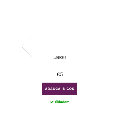
Корона
€5
ADAUGĂ ÎN COŞ
Skladom