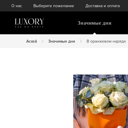
Treci
О нас
Выберите пожелание
Доставка и оплата
la
conținut
Значимые дни
Acasă
Значимые дни
В оранжевом наряде