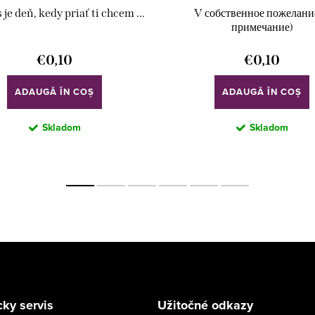
 je deň, kedy priať ti chcem ...
V собственное пожелание
примечание)
€0,10
€0,10
ADAUGĂ ÎN COŞ
ADAUGĂ ÎN COŞ
Skladom
Skladom
ky servis
Užitočné odkazy