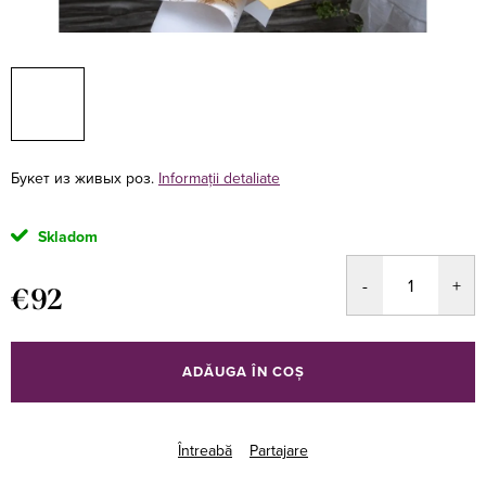
Букет из живых роз.
Informaţii detaliate
Skladom
€92
Evaluare
preţ:
ADĂUGA ÎN COŞ
Întreabă
Partajare