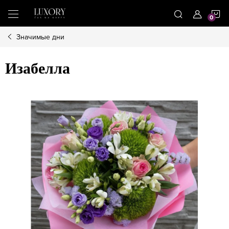
Treci
C
la
conținut
Значимые дни
D
Изабелла
C