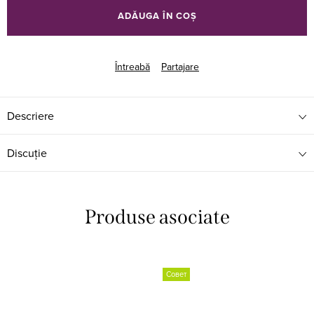
preţ:
ADĂUGA ÎN COŞ
Întreabă
Partajare
Descriere
Discuţie
Produse asociate
Совет