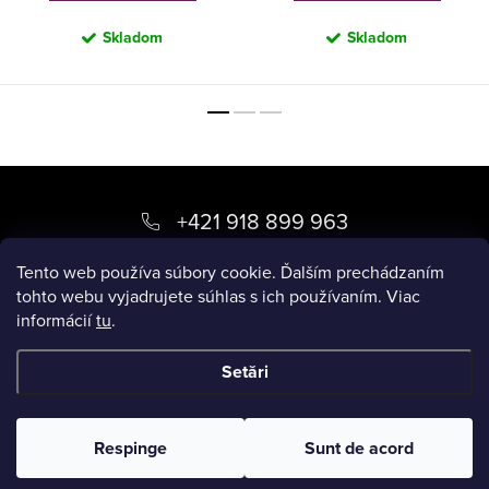
Skladom
Skladom
S
u
+421 918 899 963
b
kvety
@
luxory.sk
Tento web používa súbory cookie. Ďalším prechádzaním
s
tohto webu vyjadrujete súhlas s ich používaním. Viac
informácií
tu
.
o
BLOG LUXORY
l
Setări
Drepturi de autor 2026
LUXORY.SK
. Toate drepturile rezervate.
Respinge
Sunt de acord
Creat de Shoptet