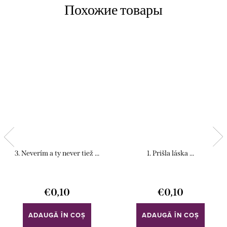
3. Neverím a ty never tiež ...
1. Prišla láska ...
€0,10
€0,10
ADAUGĂ ÎN COŞ
ADAUGĂ ÎN COŞ