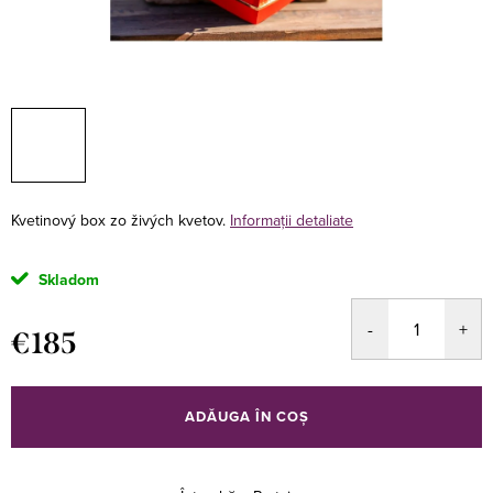
Kvetinový box zo živých kvetov.
Informaţii detaliate
Skladom
€185
Evaluare
preţ:
ADĂUGA ÎN COŞ