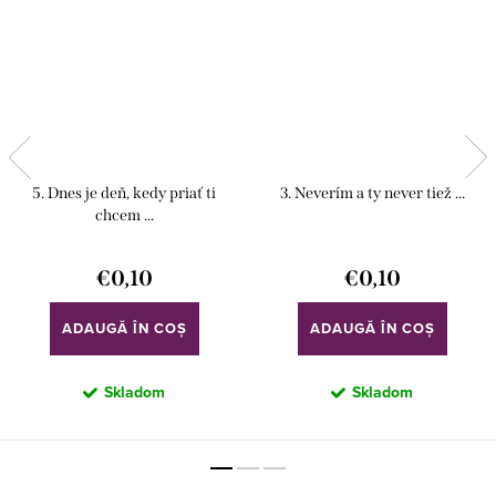
5. Dnes je deň, kedy priať ti
3. Neverím a ty never tiež ...
chcem ...
€0,10
€0,10
ADAUGĂ ÎN COŞ
ADAUGĂ ÎN COŞ
Skladom
Skladom