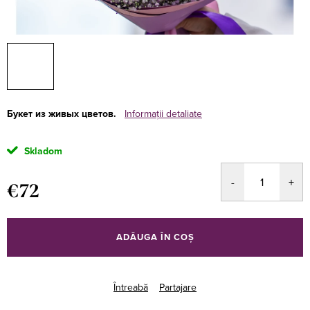
Букет из живых цветов.
Informaţii detaliate
Skladom
€72
Evaluare
preţ:
ADĂUGA ÎN COŞ
Întreabă
Partajare