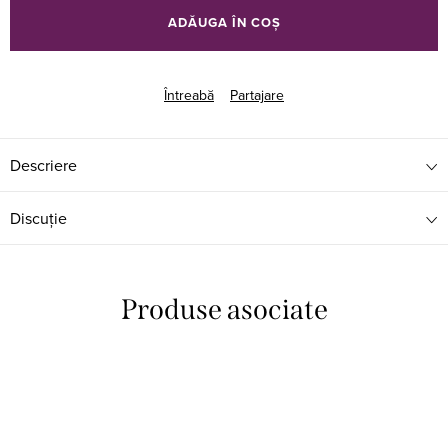
preţ:
ADĂUGA ÎN COŞ
Întreabă
Partajare
Descriere
Discuţie
Produse asociate