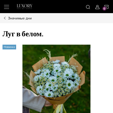
Treci
C
la
conținut
Значимые дни
D
Луг в белом.
C
Новинка