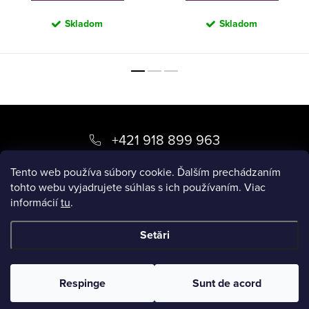
Skladom
Skladom
S
u
+421 918 899 963
b
kvety
@
luxory.sk
Tento web používa súbory cookie. Ďalším prechádzaním
s
tohto webu vyjadrujete súhlas s ich používaním. Viac
informácií
tu
.
o
BLOG LUXORY
l
Setări
Drepturi de autor 2026
LUXORY.SK
. Toate drepturile rezervate.
Respinge
Sunt de acord
Creat de Shoptet