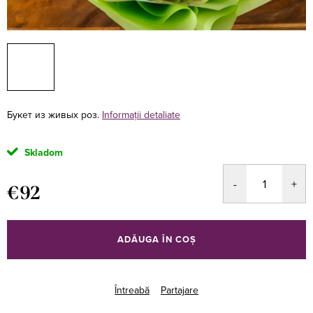
Букет из живых роз.
Informaţii detaliate
Skladom
€92
Evaluare
preţ:
ADĂUGA ÎN COŞ
Întreabă
Partajare