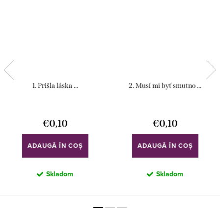
1. Prišla láska ...
2. Musí mi byť smutno ...
€0,10
€0,10
ADAUGĂ ÎN COŞ
ADAUGĂ ÎN COŞ
Skladom
Skladom