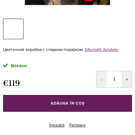
Цветочная коробка с сладким подарком.
Informaţii detaliate
Skladom
€119
Evaluare
preţ:
ADĂUGA ÎN COŞ
Întreabă
Partajare