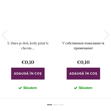
5. Dnes je deň, kedy priať ti
V собственное пожелание (в
chcem ...
примечание)
€0,10
€0,10
ADAUGĂ ÎN COŞ
ADAUGĂ ÎN COŞ
Skladom
Skladom