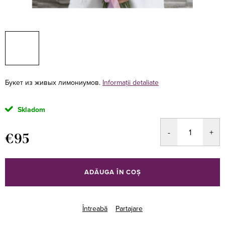
Букет из живых лимониумов.
Informaţii detaliate
Skladom
€95
Evaluare
preţ:
ADĂUGA ÎN COŞ
Întreabă
Partajare